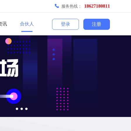
18627180811
服务热线：
资讯
合伙人
登录
注册
手机分拣
直播插件
菜谱插件
团长拉粉
销售员
抽奖团
找人代付
消息提醒
消息应用