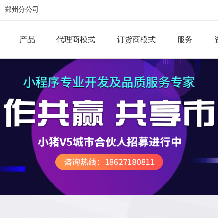
郑州分公司
产品
代理商模式
订货商模式
服务
团长端
运营端
供应商
营销插件
内容电商
视频电商
群接龙
消费卡
会员拉粉
智能配图
会员制电商
推荐商品
售卖商品权限
线下支付
好友送礼
快递到家
分销裂变
团长订货