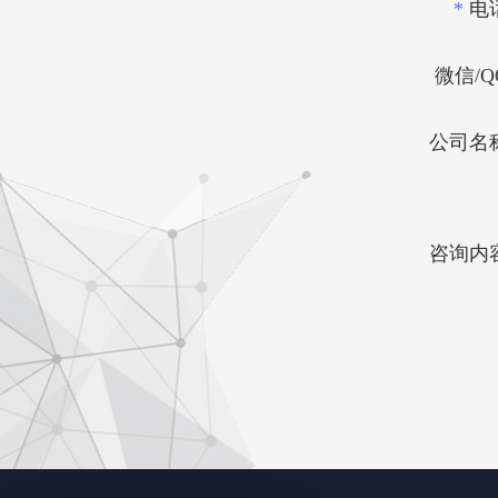
*
电
微信/Q
公司名
咨询内