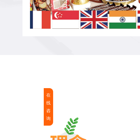
在
线
咨
询