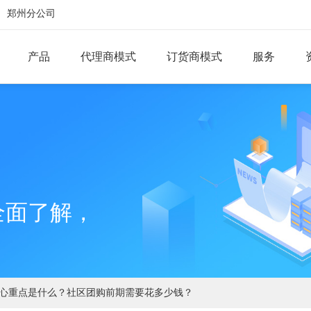
郑州分公司
产品
代理商模式
订货商模式
服务
团长端
运营端
供应商
营销插件
内容电商
视频电商
群接龙
消费卡
会员拉粉
全面了解，
智能配图
会员制电商
推荐商品
售卖商品权限
线下支付
好友送礼
核心重点是什么？社区团购前期需要花多少钱？
快递到家
分销裂变
团长订货