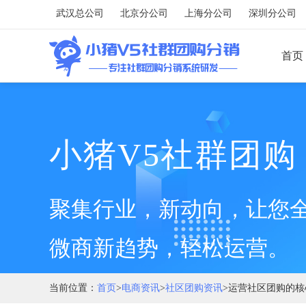
武汉总公司
北京分公司
上海分公司
深圳分公司
首页
应用端
用户端
小猪V5社群团购
营销应用
营销活动
供应链
聚集行业，新动向，让您
专题活动
微商新趋势，轻松运营。
组合套装
当前位置：
首页
>
电商资讯
>
社区团购资讯
>运营社区团购的
功能应用
智能报表