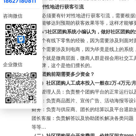
18627180811
4.针对性地进行获客引流
商家必须要有针对性地进行获客引流，需要根据
咨询微信
配，是否能够达到预期的获客效果等等，这样才能够
小猪
V5社区团购系统
小编认为，做好社区团购的
第一个有线下零售的经验，因为需要涉及到面对
第二个需要涉及到电商，因为毕竟是线上的系统
第三个就是微商层面，微商人群是很会用社交工
企业微信
者塑造品牌，这个是他们擅长的。
社区团购前期需要多少资金？
（一）社区团购人工成本投入一般在
2万-4万元
平台管理人员：负责整个团购平台的正常运行以
美工：负责商品图片、宣传广告、活动海报等设
财务：负责与供应商、团长的结算以及平台退款
团长客服：负责解答以及协助团长解决各类问题
等等
…
（二）社区团购平台开发费用，价格区间在
8000