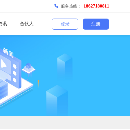
18627180811
服务热线：
资讯
合伙人
登录
注册
手机分拣
直播插件
菜谱插件
团长拉粉
销售员
抽奖团
找人代付
消息提醒
消息应用