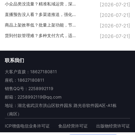
小众品类没流量？精准私域运营，深耕垂直客户
[2026-07-21]
直播预告没人看？多渠道推送，强化私域曝光
[2026-07-21]
商品上架效率低？批量上架功能，节省直播筹备时间
[2026-07-21]
货到付款管理难？多种支付方式，适配线下私域场景
[2026-07-21]
联系我们
大客户直拨：18627180811
座机：18627180811
销售QQ号：2258992119
邮箱：2258992119@qq.com
地址：湖北省武汉市洪山区软件园东 路光谷软件园A区-A1栋
（南区）
ICP增值电信业务许可证
食品经营许可证
出版物经营许可证
高新技术企业证书