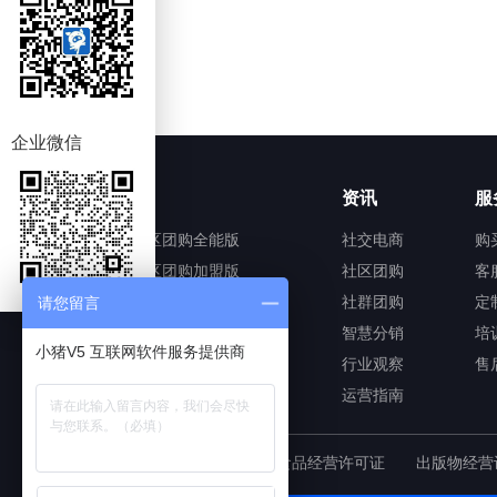
企业微信
产品
资讯
服
小猪V5社区团购全能版
社交电商
购
小猪V5社区团购加盟版
社区团购
客
小猪V5社区团购平台加盟版
社群团购
定
请您留言
小猪V5社交电商系统
智慧分销
培
小猪V5 互联网软件服务提供商
小猪V5社群团购分销系统
行业观察
售
小猪V5智慧分销系统
运营指南
ICP增值电信业务许可证
食品经营许可证
出版物经营