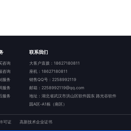
务
联系我们
买咨询
大客户直拨：18627180811
服咨询
座机：18627180811
制服务
销售QQ号：2258992119
训服务
邮箱：2258992119@qq.com
后服务
地址：湖北省武汉市洪山区软件园东 路光谷软件
园A区-A1栋（南区）
许可证
高新技术企业证书