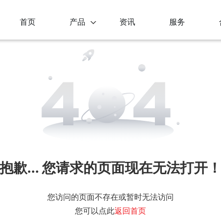
首页
产品
资讯
服务
V5私域直播系统
小猪V5社区团购
多场景的私域直播平台
加盟助力打造品牌知名度
V5社交电商系统
小猪V5社群团购分销系统
社区的新型购物模式
快速打造属于自己的社群购物圈
V5社群团购平台加盟云仓版
小猪V5社交电商平台加盟
供应链+社群团购saas零售平台
云仓供应链+社区社群团购saas零售
团
抱歉... 您请求的页面现在无法打开
属私域空间
您访问的页面不存在或暂时无法访问
您可以点此
返回首页