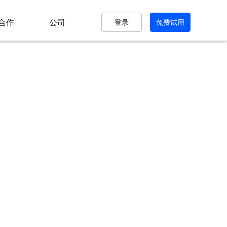
合作
公司
登录
免费试用
小猪V5社区团购
多城市加盟吸引全国流量
小猪V5智慧分销系统
完整独立的多用户分销系统
云仓版
快乐收银台
平台
实现多种商业运营场景
！