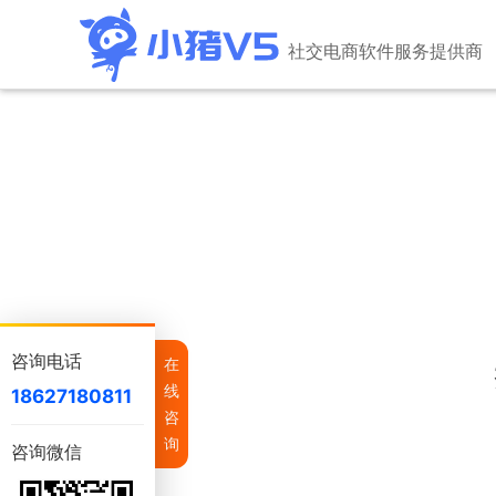
社交电商软件服务提供商
小猪V5社区团购
小猪
降低运营成本 助力销量增长
搭建私
大麦云仓
小猪
一切为了帮你卖货
社群+
小猪V5社区团购平台加盟云仓版
小猪
搭建云仓供应链+社区团购saas零售平台
搭建云仓
咨询电话
快乐SCRM
虎团
在
实现私域运营业务增长
打造专
线
18627180811
咨
询
咨询微信