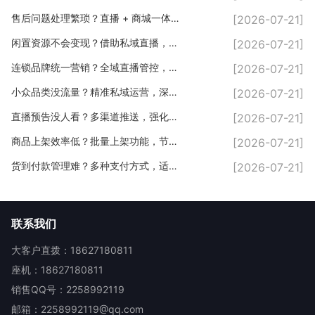
售后问题处理繁琐？直播 + 商城一体化，售后流程简化
[2026-07-21]
闲置资源不会变现？借助私域直播，盘活自身人脉流量
[2026-07-21]
连锁品牌统一营销？全域直播管控，品牌形象一体化
[2026-07-21]
小众品类没流量？精准私域运营，深耕垂直客户
[2026-07-21]
直播预告没人看？多渠道推送，强化私域曝光
[2026-07-21]
商品上架效率低？批量上架功能，节省直播筹备时间
[2026-07-21]
货到付款管理难？多种支付方式，适配线下私域场景
[2026-07-21]
联系我们
大客户直拨：18627180811
座机：18627180811
销售QQ号：2258992119
邮箱：2258992119@qq.com