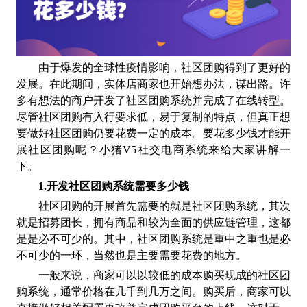
由于
爆发的全球性疫情影响
，社区团购得到了更好的
发展。在此期间，
实体店
商
家也开始想办法，谋出路。许
多有想法的商户
开发了社区团购系统并完成了在线转型。
尽管社区团购
有入行要求
低，易于复制的特点，但真正
想
要做好
社区团购仍要花费一定的成本。要花多少钱
才能开
展社区团购呢
？
小猪V5社交电商系统
来给大家讲解一
下。
1.
开发社区团购系统需要多少钱
社区团购的开展首先需要的就是社区团购系统，其次
就是招募团长，拥有商品和较为全面的供应链管理，这都
是是必不可少的。其中，社区团购系统是重中之重也是必
不可少的一环，当然也是主要需要花费的地方。
一般来说，商家可以以较低的成本购买现成的社区团
购系统，通常价格在几千到几万之间。购买后，商家可以