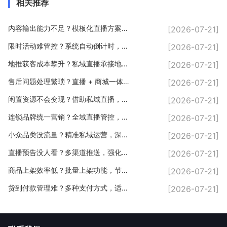
相关推荐
内容输出能力不足？模板化直播方案，轻松输出优质内容
[2026-07-21]
限时活动难管控？系统自动倒计时，规范直播营销玩法
[2026-07-21]
地推获客成本攀升？私域直播承接地推流量，长效变现
[2026-07-21]
售后问题处理繁琐？直播 + 商城一体化，售后流程简化
[2026-07-21]
闲置资源不会变现？借助私域直播，盘活自身人脉流量
[2026-07-21]
连锁品牌统一营销？全域直播管控，品牌形象一体化
[2026-07-21]
小众品类没流量？精准私域运营，深耕垂直客户
[2026-07-21]
直播预告没人看？多渠道推送，强化私域曝光
[2026-07-21]
商品上架效率低？批量上架功能，节省直播筹备时间
[2026-07-21]
货到付款管理难？多种支付方式，适配线下私域场景
[2026-07-21]