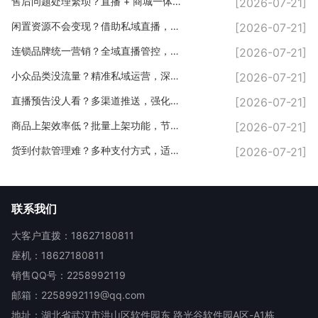
售后问题处理繁琐？直播 + 商城一体化，售后流程简化
[2026-07-21]
闲置资源不会变现？借助私域直播，盘活自身人脉流量
[2026-07-21]
连锁品牌统一营销？全域直播管控，品牌形象一体化
[2026-07-21]
小众品类没流量？精准私域运营，深耕垂直客户
[2026-07-21]
直播预告没人看？多渠道推送，强化私域曝光
[2026-07-21]
商品上架效率低？批量上架功能，节省直播筹备时间
[2026-07-21]
货到付款管理难？多种支付方式，适配线下私域场景
[2026-07-21]
联系我们
大客户直拨：18627180811
座机：18627180811
销售QQ号：2258992119
邮箱：2258992119@qq.com
地址：湖北省武汉市洪山区软件园东 路光谷软件园A区-A1栋